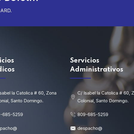
CARD.
icios
Servicios
dicos
Administrativos
Isabel la Catolica # 60, Zona
C/ Isabel la Catolica # 60, 
onial, Santo Domingo.
Colonial, Santo Domingo.
-685-5259
809-685-5259
spacho@
despacho@