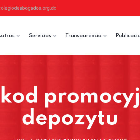
colegiodeabogados.org.do
otros
Servicios
Transparencia
Publicaci
 kod promocyj
depozytu