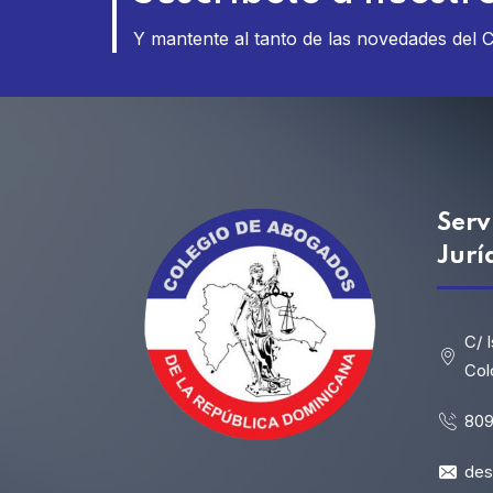
Y mantente al tanto de las novedades del 
Serv
Jurí
C/ 
Col
809
de