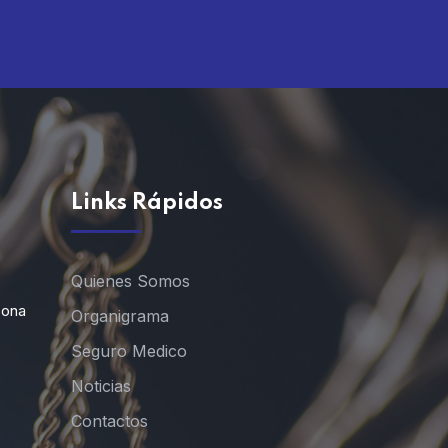
Links Rápidos
Quienes Somos
Zona
Organigrama
Seguro Medico
Noticias
Contactos