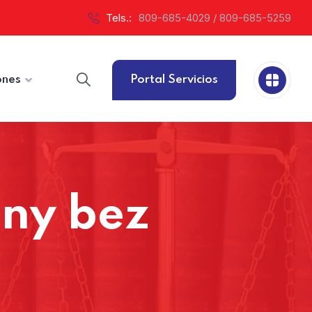
Tels.:
809-685-4029 / 809-685-5259
ones
Portal Servicios
ny bez