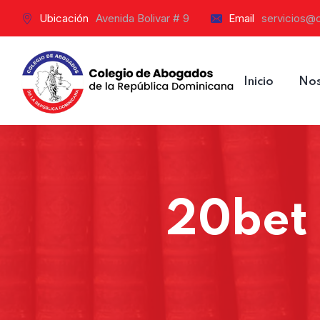
Ubicación
Avenida Bolivar # 9
Email
servicios@
Inicio
Nos
20bet