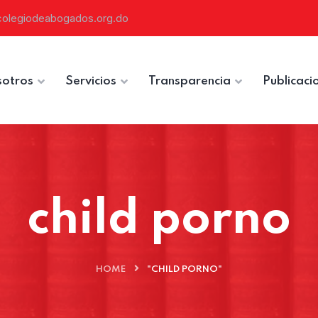
colegiodeabogados.org.do
otros
Servicios
Transparencia
Publicaci
child porno
HOME
"CHILD PORNO"