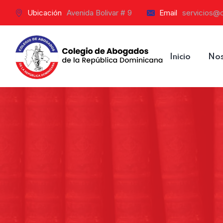
Ubicación
Avenida Bolivar # 9
Email
servicios@
Inicio
Nos