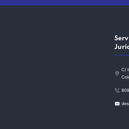
Serv
Jurí
C/ 
Col
809
de