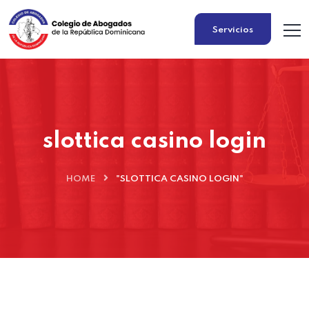
Servicios
slottica casino login
HOME
"SLOTTICA CASINO LOGIN"