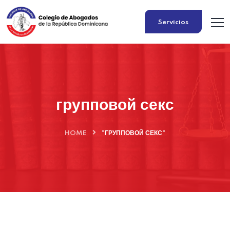
Servicios
групповой секс
HOME
"ГРУППОВОЙ СЕКС"