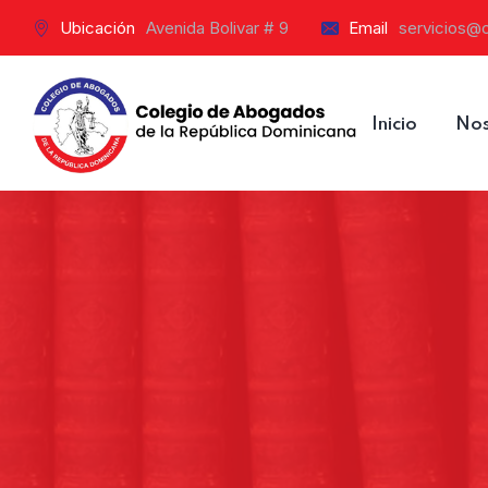
Ubicación
Avenida Bolivar # 9
Email
servicios@
Inicio
Nos