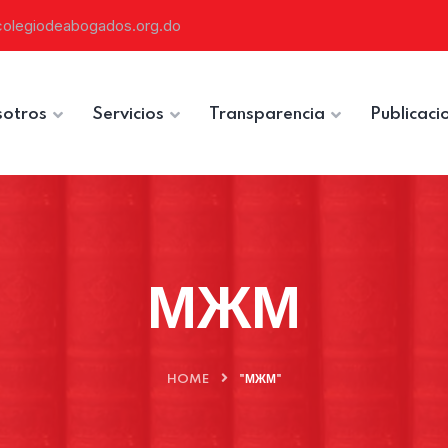
colegiodeabogados.org.do
otros
Servicios
Transparencia
Publicaci
МЖМ
HOME
"МЖМ"