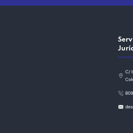
Serv
Jurí
C/ 
Col
809
de