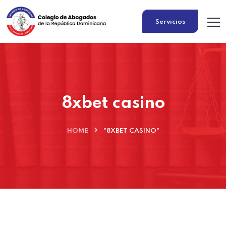
Servicios
8xbet casino
HOME
"8XBET CASINO"