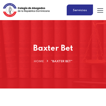
Servicios
Baxter Bet
HOME
"BAXTER BET"