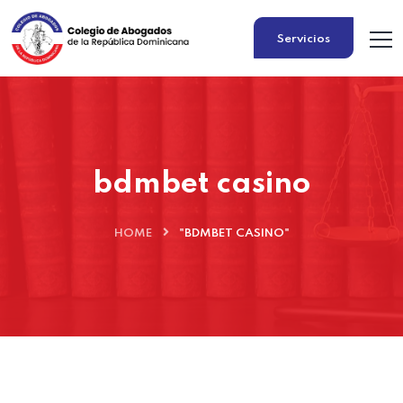
Servicios
bdmbet casino
HOME
"BDMBET CASINO"