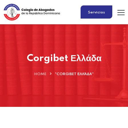
Servicios
Corgibet Ελλάδα
HOME
"CORGIBET ΕΛΛΆΔΑ"