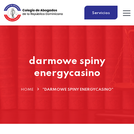
Servicios
darmowe spiny
energycasino
HOME
"DARMOWE SPINY ENERGYCASINO"