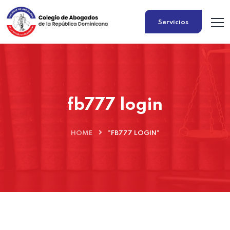
Servicios
fb777 login
HOME
"FB777 LOGIN"