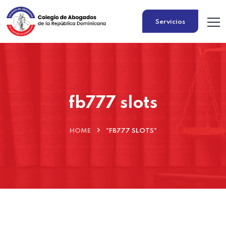
Servicios
fb777 slots
HOME
"FB777 SLOTS"