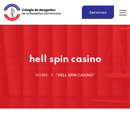
Servicios
hell spin casino
HOME
"HELL SPIN CASINO"