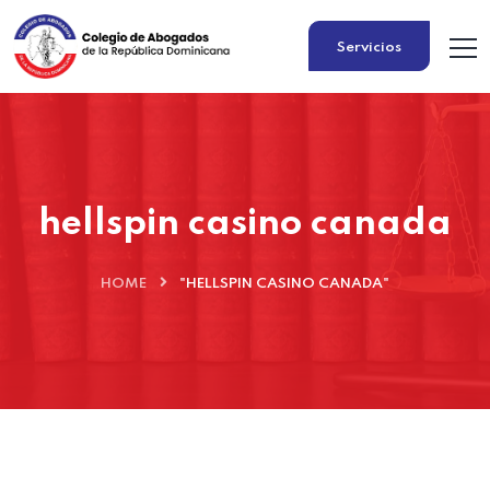
Servicios
hellspin casino canada
HOME
"HELLSPIN CASINO CANADA"