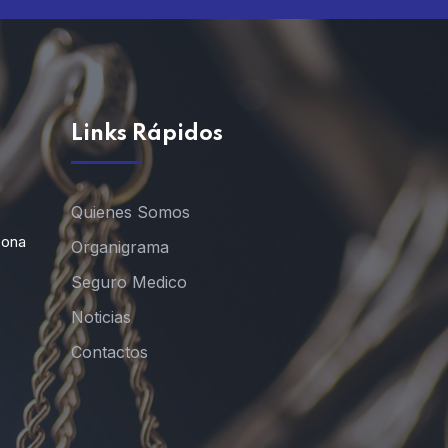
Links Rápidos
Quienes Somos
Zona
Organigrama
Seguro Medico
Noticias
Contactos