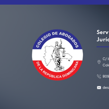
Serv
Jurí
C/ 
Col
809
de