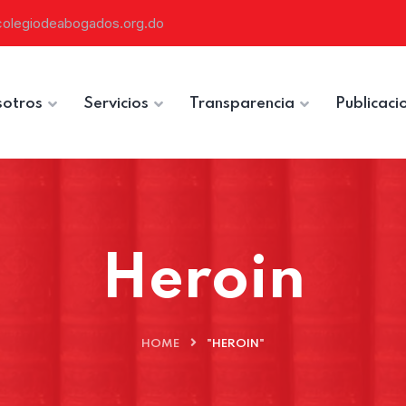
colegiodeabogados.org.do
otros
Servicios
Transparencia
Publicaci
Heroin
HOME
"HEROIN"