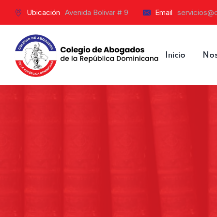
Ubicación
Avenida Bolivar # 9
Email
servicios@
Inicio
Nos