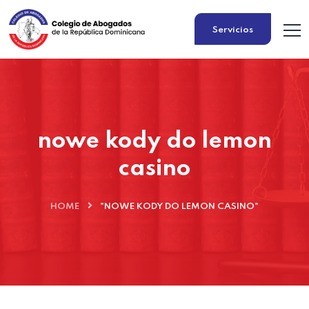
Servicios
nowe kody do lemon
casino
HOME
"NOWE KODY DO LEMON CASINO"