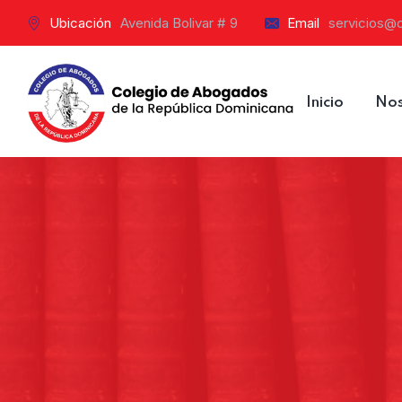
Ubicación
Avenida Bolivar # 9
Email
servicios@
Inicio
Nos