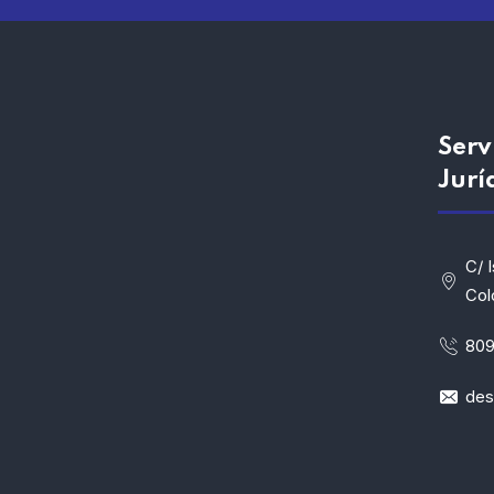
Serv
Jurí
C/ 
Col
809
de