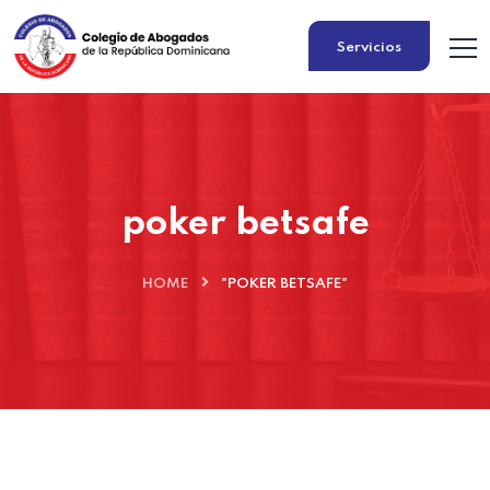
Servicios
poker betsafe
HOME
"POKER BETSAFE"