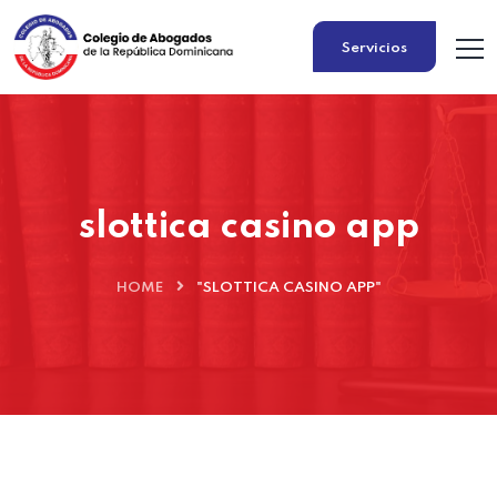
Servicios
slottica casino app
HOME
"SLOTTICA CASINO APP"