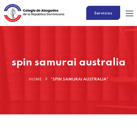
Servicios
spin samurai australia
HOME
"SPIN SAMURAI AUSTRALIA"