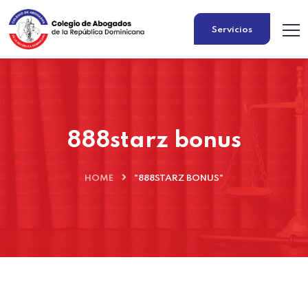
Servicios
888starz bonus
HOME
"888STARZ BONUS"