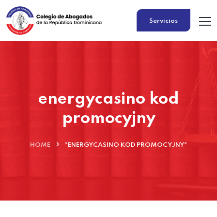
Servicios
energycasino kod
promocyjny
HOME
"ENERGYCASINO KOD PROMOCYJNY"