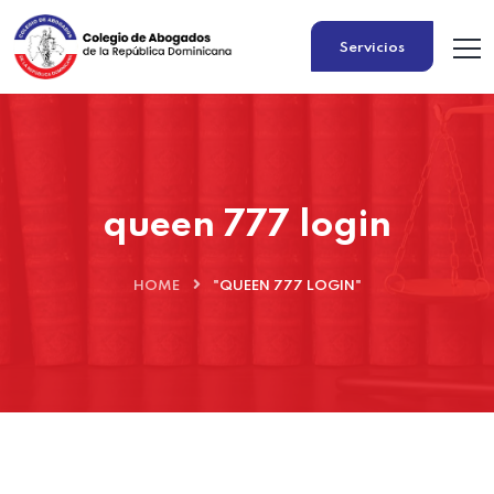
Servicios
queen 777 login
HOME
"QUEEN 777 LOGIN"